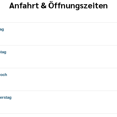
Anfahrt & Öffnungszeiten
szeiten
ag
stag
woch
erstag