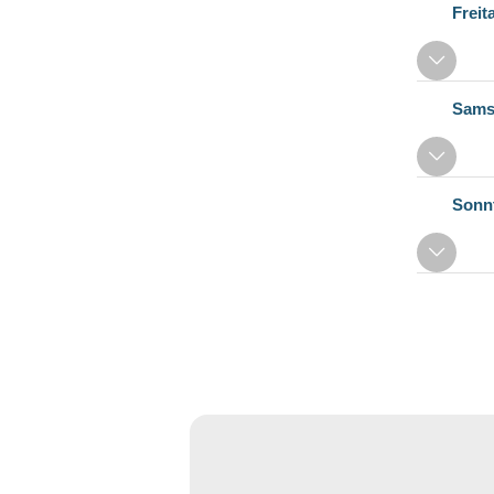
Freit
Sams
Sonn